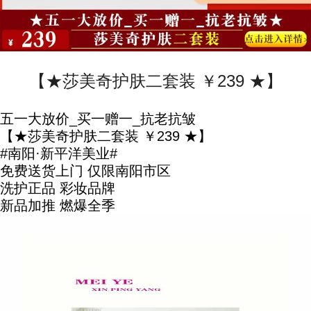
【★莎美奇护肤二套装 ￥239 ★】
五一大放价_买一赠一_抗老抗皱
【★莎美奇护肤二套装 ￥239 ★】
#南阳·新平洋美业#
免费送货上门 仅限南阳市区
洗护正品 彩妆品牌
新品加推 燃爆全季